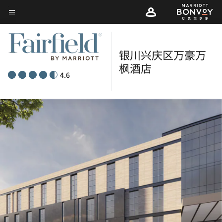
Skip
菜单文本
to
main
content
银川兴庆区万豪万
枫酒店
4.6