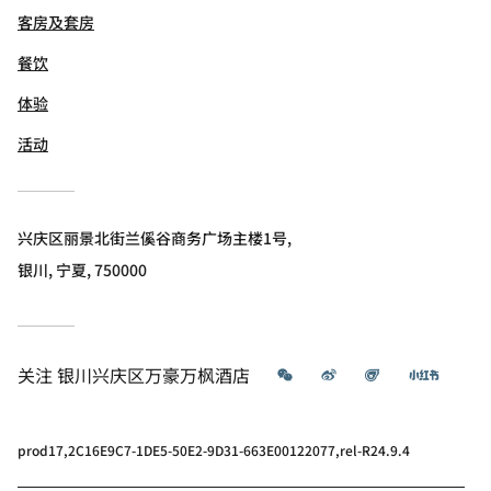
客房及套房
餐饮
体验
活动
兴庆区丽景北街兰傒谷商务广场主楼1号,
银川, 宁夏, 750000
微信
微博
飞猪
小红书
关注
银川兴庆区万豪万枫酒店
prod17,2C16E9C7-1DE5-50E2-9D31-663E00122077,rel-R24.9.4