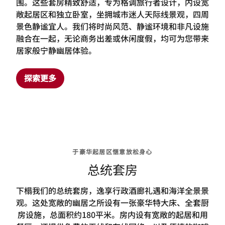
围。这些套房精致舒适，专为格调旅行者设计，内设宽
敞起居区和独立卧室，坐拥城市迷人天际线景观，四周
景色静谧宜人。我们将时尚风范、静谧环境和非凡设施
融合在一起，无论商务出差或休闲度假，均可为您带来
居家般宁静幽居体验。
探索更多
于豪华起居区惬意放松身心
总统套房
下榻我们的总统套房，逸享行政酒廊礼遇和海洋全景景
观。这处宽敞的幽居之所设有一张豪华特大床、全套厨
房设施，总面积约180平米。房内设有宽敞的起居和用