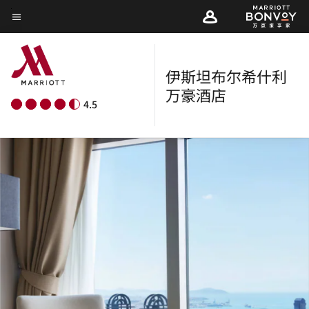
Skip
菜单文本
to
main
content
伊斯坦布尔希什利
万豪酒店
4.5