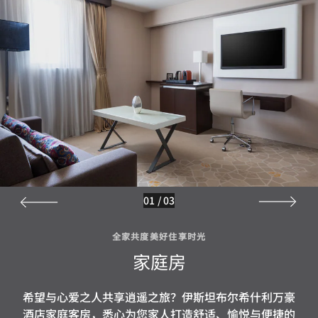
01
/
03
全家共度美好住享时光
家庭房
希望与心爱之人共享逍遥之旅？伊斯坦布尔希什利万豪
酒店家庭客房，悉心为您家人打造舒适、愉悦与便捷的