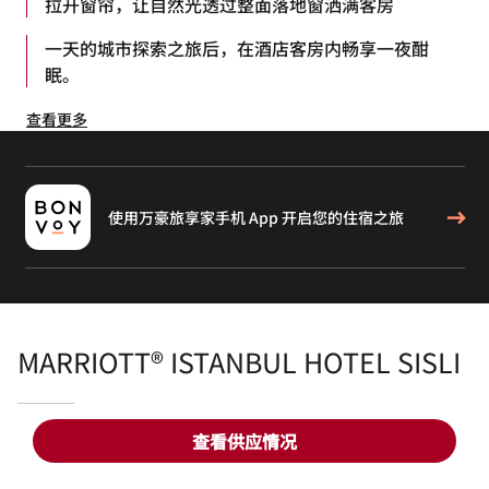
拉开窗帘，让自然光透过整面落地窗洒满客房
一天的城市探索之旅后，在酒店客房内畅享一夜酣
眠。
查看更多
使用万豪旅享家手机 App 开启您的住宿之旅
MARRIOTT® ISTANBUL HOTEL SISLI
查看供应情况
概览
节假日