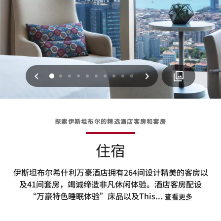
上一页
下一页
0
1
2
3
4
5
6
7
8
9
探索伊斯坦布尔的精选酒店客房和套房
住宿
伊斯坦布尔希什利万豪酒店拥有264间设计精美的客房以
及41间套房，竭诚缔造非凡休闲体验。酒店客房配设
“万豪特色睡眠体验”床品以及This
...
查看更多