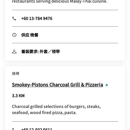
restaurants serving delicious Malay-Thai cuisine.
+60 13-784 9476
供应 晚餐
着装要求: 外套／领带
烧烤
Smokey-Pistons Charcoal Grill & Pizzeria
3.3 KM
Charcoal grilled selections of burgers, steaks,
seafood, wood fired pizza, pasta.
+60 12-502 5611