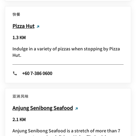
快餐
Pizza Hut
1.3 KM
Indulge in a variety of pizzas when stopping by Pizza
Hut.
+60 7-386 0600
亚洲风味
Anjung Senibong Seafood
2.1 KM
Anjung Senibong Seafood is a stretch of more than 7