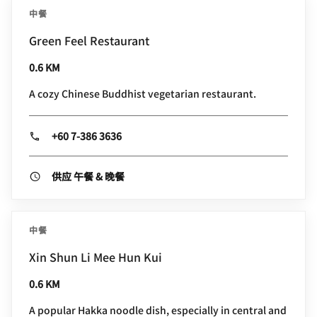
中餐
Green Feel Restaurant
0.6 KM
A cozy Chinese Buddhist vegetarian restaurant.
+60 7-386 3636
供应 午餐 & 晚餐
中餐
Xin Shun Li Mee Hun Kui
0.6 KM
A popular Hakka noodle dish, especially in central and