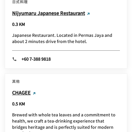
日式料理
Nijyumaru Japanese Restaurant
0.3 KM
Japanese Restaurant. Located in Permas Jaya and
about 2 minutes drive from the hotel.
+60 7-388 9818
其他
CHAGEE
0.5 KM
Brewed with whole tea leaves and a commitment to
health, we craft a tea-drinking experience that
bridges heritage and is perfectly suited for modern