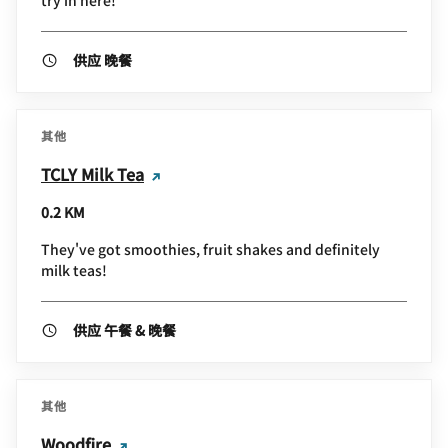
供应 晚餐
其他
TCLY Milk Tea
0.2 KM
They've got smoothies, fruit shakes and definitely
milk teas!
供应 午餐 & 晚餐
其他
Woodfire