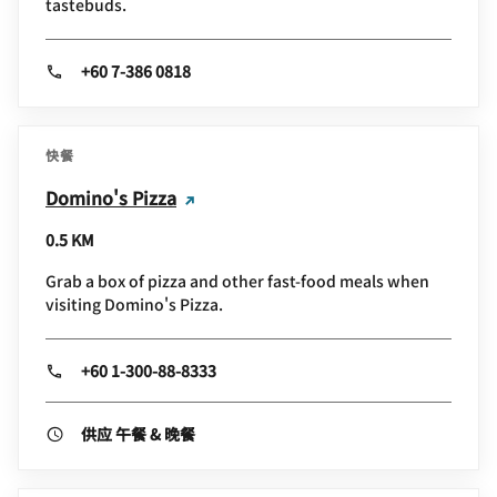
tastebuds.
+60 7-386 0818
快餐
Domino's Pizza
0.5 KM
Grab a box of pizza and other fast-food meals when
visiting Domino's Pizza.
+60 1-300-88-8333
供应 午餐 & 晚餐