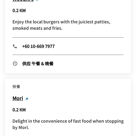
0.2 KM
Enjoy the local burgers with the juiciest patties,
smoked meats and fries.
+60 10-669 7977
供应 午餐 & 晚餐
快餐
Mori
0.2 KM
Delight in the convenience of fast food when stopping
by Mori.