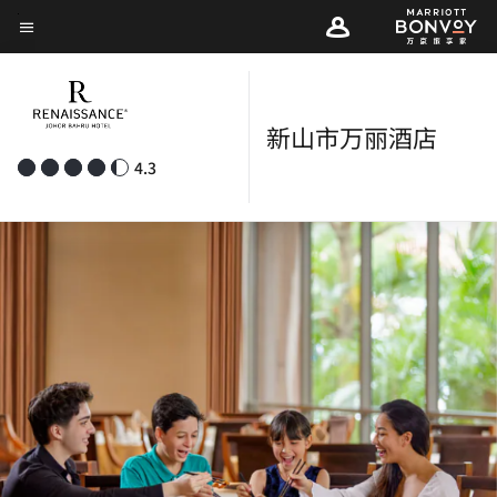
Skip
菜单文本
to
main
content
新山市万丽酒店
4.3