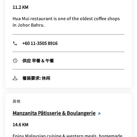
11.2 KM
Hua Mui restaurant is one of the oldest coffee shops
in Johor Bahru.
+60 11-3505 8916
供应 早餐 & 午餐
着装要求: 休闲
其他
Manzanita Pâtisserie & Boulangerie
14.6 KM
Enjoy Malaysian cuisine & western meals, homemade