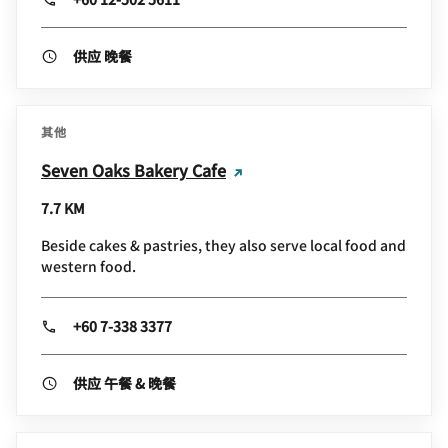
供应 晚餐
其他
Seven Oaks Bakery Cafe
7.7 KM
Beside cakes & pastries, they also serve local food and
western food.
+60 7-338 3377
供应 午餐 & 晚餐