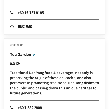
+60 16-737 8185
供应 晚餐
亚洲风味
Tea Garden
0.3 KM
Traditional Nan Yang food & beverages, not only in
preserving the origin of these delicacies, and also
persevere in promoting traditional Nan Yang dishes to
the public, and passing down this unique heritage to
future generations.
+60 7-382 2808