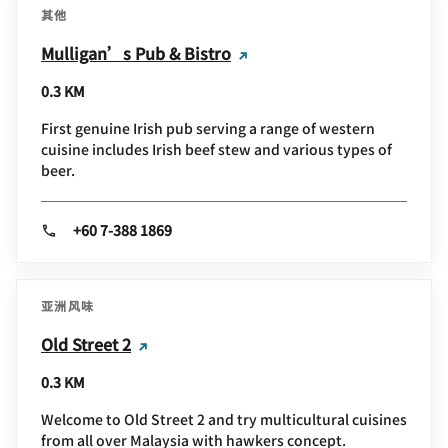
其他
Mulligan’s Pub & Bistro
0.3 KM
First genuine Irish pub serving a range of western
cuisine includes Irish beef stew and various types of
beer.
+60 7-388 1869
亚洲风味
Old Street 2
0.3 KM
Welcome to Old Street 2 and try multicultural cuisines
from all over Malaysia with hawkers concept.