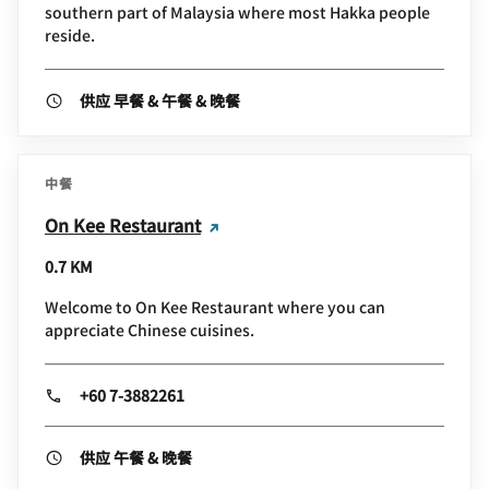
southern part of Malaysia where most Hakka people
reside.
供应 早餐 & 午餐 & 晚餐
中餐
On Kee Restaurant
0.7 KM
Welcome to On Kee Restaurant where you can
appreciate Chinese cuisines.
+60 7-3882261
供应 午餐 & 晚餐