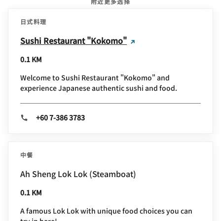
附近更多选择
日式料理
Sushi Restaurant "Kokomo"
0.1 KM
Welcome to Sushi Restaurant "Kokomo" and
experience Japanese authentic sushi and food.
+60 7-386 3783
中餐
Ah Sheng Lok Lok (Steamboat)
0.1 KM
A famous Lok Lok with unique food choices you can
try in here!