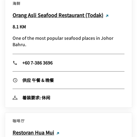
海鲜
Orang Asli Seafood Restaurant (Todak)
8.1 KM
One of the most popular seafood places in Johor
Bahru.
+60 7-386 3696
供应 午餐 & 晚餐
着装要求: 休闲
咖啡厅
Restoran Hua Mui