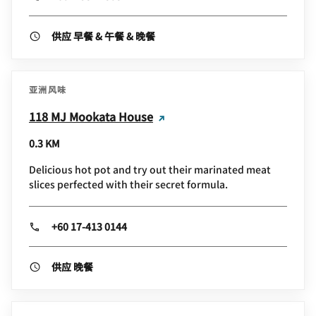
供应 早餐 & 午餐 & 晚餐
亚洲风味
118 MJ Mookata House
0.3 KM
Delicious hot pot and try out their marinated meat
slices perfected with their secret formula.
+60 17-413 0144
供应 晚餐