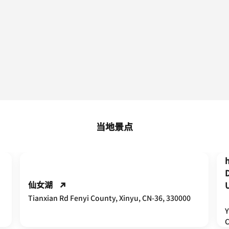
当地景点
仙女湖
Tianxian Rd Fenyi County, Xinyu, CN-36, 330000
Y
C