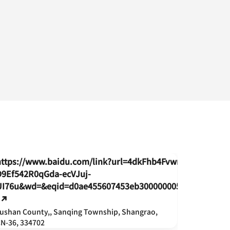
https://www.baidu.com/link?url=4dkFhb4FvwmCUb3M-
D9Ef542R0qGda-ecVJuj-
UI76u&wd=&eqid=d0ae455607453eb30000000569d4ac24
ushan County,, Sanqing Township, Shangrao,
N-36, 334702