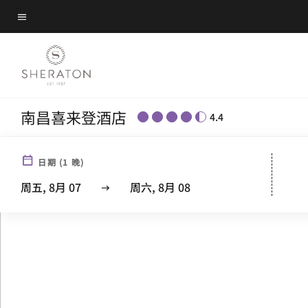
Skip
菜单文本
to
main
content
南昌喜来登酒店
4.4
日期
(
1
晚)
周五, 8月 07
周六, 8月 08