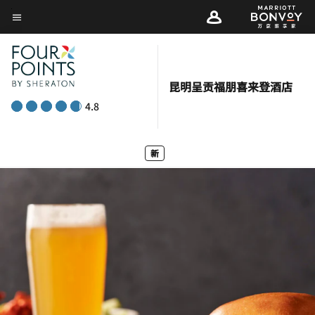
Skip
菜单文本
to
main
content
昆明呈贡福朋喜来登酒店
4.8
新