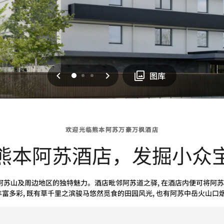
上一页
下一页
0
1
2
图库
欢迎光临熊本阿苏万豪万枫酒店
熊本阿苏酒店，发掘小众
寻阿苏山及周边地区的独特魅力。酒店毗邻阿苏道之驿, 在酒店内便可将阿
丰富多彩, 既有草千里之滨骏马悠然觅食的田园风光, 也有阿苏中岳火山