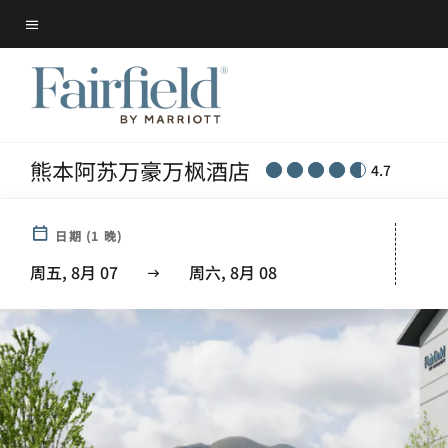
Skip
菜单文本
to
main
content
熊本阿苏万豪万枫酒店
4.7
日期
(
1
晚)
周五, 8月 07
周六, 8月 08