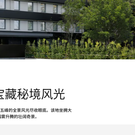
宝藏秘境风光
苏五峰的全景风光尽收眼底。该地坐拥大
口烟雾升腾的壮阔奇景。