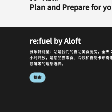
Plan and Prepare for yo
re:fuel by Aloft
Nook
Re:Fuel on Wheels
W XYZ Bar
MaiBar
(R.O.W)
雅乐轩能量：站是我们的自助美食厨房，全天 2
我们的聚聚乐餐厅毗邻吉隆坡中央车站，厨师
欢迎到我们的 W xyz 酒吧，品赏鸡尾酒，交朋
舞酒吧坐拥吉隆坡中央车站的迷人美景，是您
小时开放，是您品尝零食、冷饮和自制卡布奇
队匠心烹制每一道菜品，还原地道风味，为您
友，好不惬意。从品脱佳酿、黑皮诺美酒、特
班后惬意小酌或畅享活力夜间时光的好去处。
轮上能量：站，即 R.O.W，是受雅乐轩即买即
咖啡等的理想选择。
献别致晚餐盛宴。特色沙捞越叻沙到诱人的聚
醇饮、花样小吃，到悦耳动听的音乐和不容错
无边泳池旁感受活力放松氛围，到屋顶酒吧品
概念店启发的便捷美食车，欢迎于此品尝美味
乐汉堡，还有丰盛自助晚餐等，供您尽享饕餮
的精彩活动，缤纷多彩的欢乐体验尽在此间！
清爽鸡尾酒和美味小吃，惬意体验尽在此间。
餐。
愉。
探索
探索
探索
探索
探索