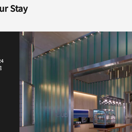
ur Stay
4
团
会
下
诺
呈
色
在
走
聚
过
尝
快
欢