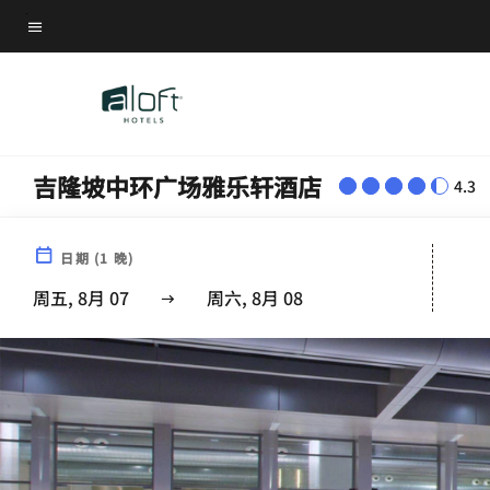
Skip
菜单文本
to
main
content
吉隆坡中环广场雅乐轩酒店
4.3
日期
(
1
晚)
周五, 8月 07
周六, 8月 08