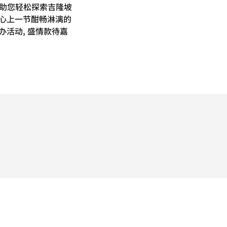
 助您轻松探索吉隆坡
中心上一节酣畅淋漓的
办活动, 盛情款待嘉