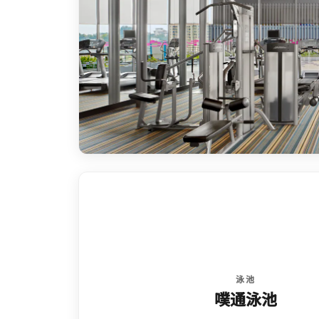
泳池
噗通泳池