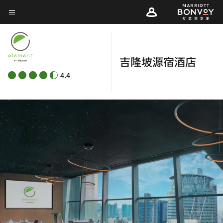
Skip
菜单文本
to
main
content
吉隆坡源宿酒店
4.4