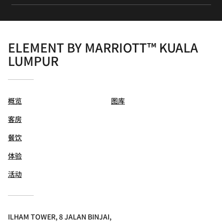
ELEMENT BY MARRIOTT™ KUALA
LUMPUR
概览
图库
客房
餐饮
体验
活动
ILHAM TOWER, 8 JALAN BINJAI,