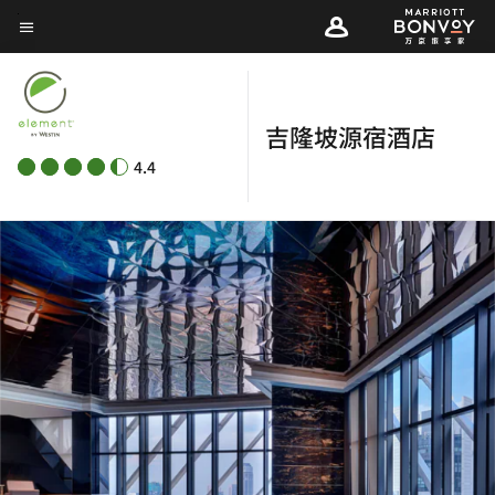
Skip
菜单文本
to
main
content
吉隆坡源宿酒店
4.4