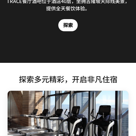
足不出户，悦享吉隆坡美味珍馐，仅需轻点指尖即可下单。
TRACE餐厅酒吧位于酒店40层，坐拥吉隆坡天际线美景，
在您自己的家或办公室内，惬意享用吉隆坡源宿酒店的餐饮
提供全天餐饮体验。
团队新鲜烹制的健康美食。
探索
探索
探索多元精彩，开启非凡住宿