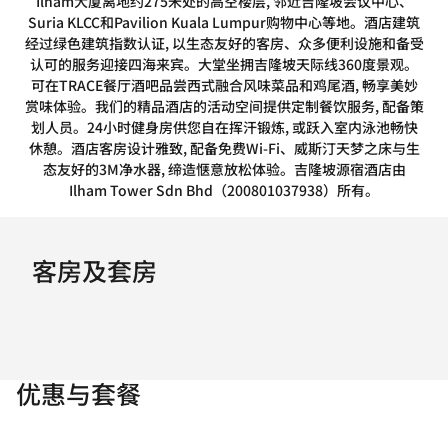
Ilham大厦离地约275米处的高空楼层, 邻近吉隆坡会议中心、
Suria KLCC和Pavilion Kuala Lumpur购物中心等地。酒店建筑
经过绿色建筑指数认证, 以生态友好的客房、众多便利设施和备受
认可的服务迎接四海来宾。大堂坐拥吉隆坡天际线360度景观。
可在TRACE餐厅酒吧品尝西式融合风味菜品和鸡尾酒, 畅享美妙
赏味体验。我们的精品酒店的活动空间提供定制餐饮服务, 配备策
划人员。24小时健身房供您自在挥汗锻炼, 或跃入室内泳池畅快
休憩。酒店客房设计雅致, 配备免费Wi-Fi、威斯汀天梦之床与生
态友好的3M净水器, 缔造惬意放松体验。吉隆坡源宿酒店由
Ilham Tower Sdn Bhd（200801037938）所有。
客房及套房
优惠与套餐