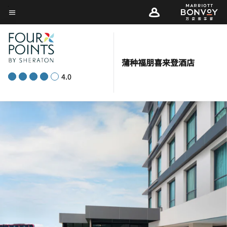
Skip
菜单文本
to
main
content
蒲种福朋喜来登酒店
4.0