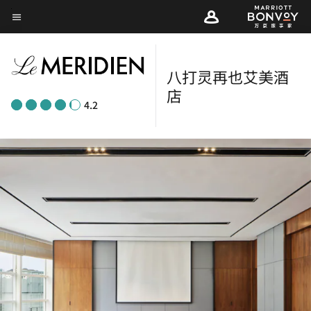
Skip
菜单文本
to
main
content
八打灵再也艾美酒
店
4.2