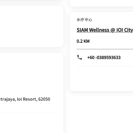
水疗中心
SIAM Wellness @ IOI Cit
0.2 KM
+60 -0389593633
rajaya, Ioi Resort, 62050