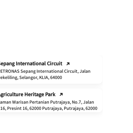
IOI City 
epang International Circuit
Unit T2-3A
ETRONAS Sepang International Circuit, Jalan
Tower Two,
ekeliling, Selangor, KLIA, 64000
Putrajaya
griculture Heritage Park
Wetland 
aman Warisan Pertanian Putrajaya, No.7, Jalan
Persiaran 
16, Presint 16, 62000 Putrajaya, Putrajaya, 62000
Putrajaya,
Putra Mo
Masjid Put