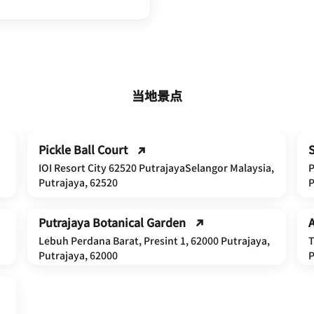
当地景点
Pickle Ball Court
S
IOI Resort City 62520 PutrajayaSelangor Malaysia,
P
Putrajaya, 62520
P
Putrajaya Botanical Garden
A
Lebuh Perdana Barat, Presint 1, 62000 Putrajaya,
T
Putrajaya, 62000
P