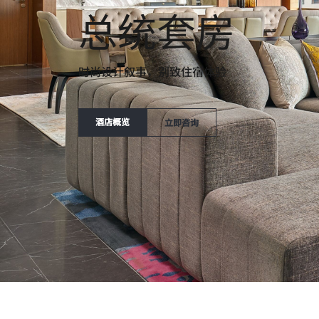
总统套房
时尚设计叙事，别致住宿体验
打开新窗口
打开新窗口
酒店概览
立即咨询