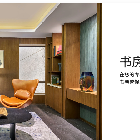
书
在您的专
书卷或促