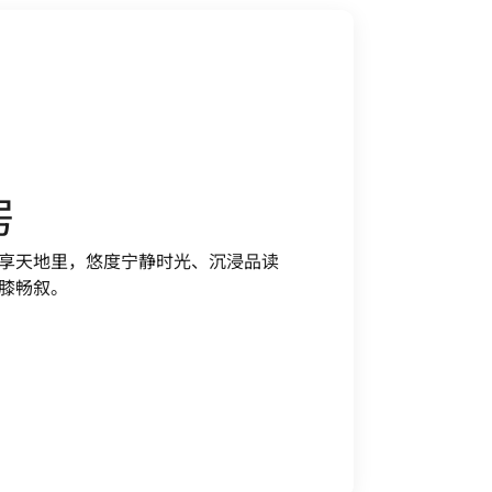
房
享天地里，悠度宁静时光、沉浸品读
膝畅叙。