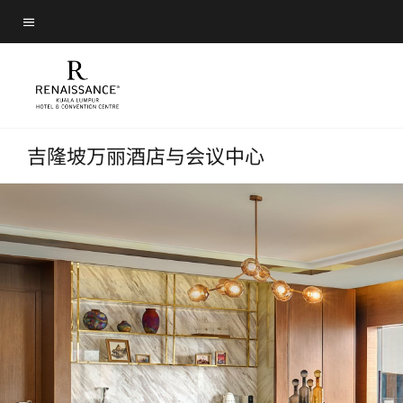
Skip
Skip
to
菜单文本
to
main
main
content
content
吉隆坡万丽酒店与会议中心