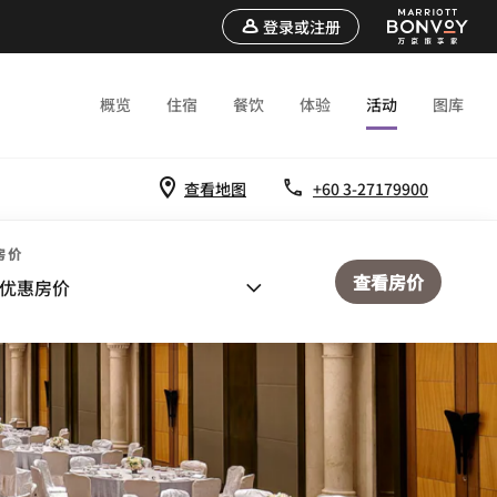
登录或注册
概览
住宿
餐饮
体验
活动
图库
查看地图
+60 3-27179900
房价
查看房价
优惠房价