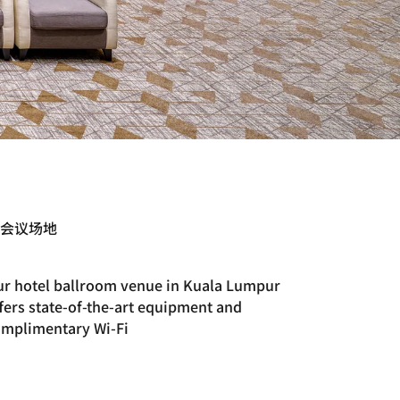
会议场地
r hotel ballroom venue in Kuala Lumpur
fers state-of-the-art equipment and
mplimentary Wi-Fi