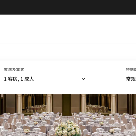
客房及宾客
特别
1
客房,
1
成人
常规