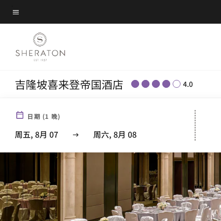
Skip
菜单文本
to
main
content
吉隆坡喜来登帝国酒店
4.0
日期
(
1
晚)
周五, 8月 07
周六, 8月 08