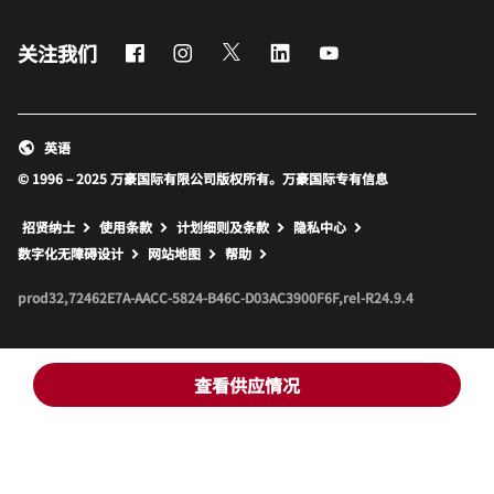
Facebook
Instagram
Twitter
LinkedIn
Youtube
关注我们
英语
© 1996 – 2025 万豪国际有限公司版权所有。万豪国际专有信息
招贤纳士
使用条款
计划细则及条款
隐私中心
打开新窗口
打开新窗口
数字化无障碍设计
网站地图
帮助
prod32,72462E7A-AACC-5824-B46C-D03AC3900F6F,rel-R24.9.4
查看供应情况