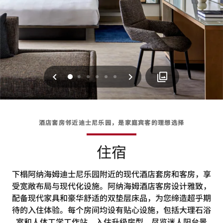
上一页
下一页
0
1
2
3
4
5
酒店套房邻近迪士尼乐园，是家庭宾客的理想选择
住宿
下榻阿纳海姆迪士尼乐园附近的现代酒店套房和客房，享
受宽敞布局与现代化设施。阿纳海姆酒店客房设计雅致，
配备现代家具和豪华舒适的双垫层床品，为您缔造超乎期
待的入住体验。每个房间均设有贴心设施，包括大理石浴
室和人体工学工作站。入住升级房型，尽览迷人阳台景