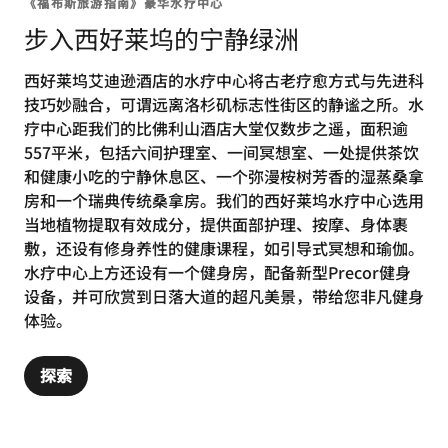
《福布斯旅游指南》豪华水疗中心
步入西好莱坞的宁静绿洲
西好莱坞艾迪逊酒店的水疗中心将古老疗愈方式与先进科
技巧妙融合，可谓远离洛杉矶标志性街区的静谧之所。水
疗中心距我们的比佛利山酒店大堂仅数步之遥，面积逾
557平米，包括六间护理室、一间冥想室、一处提供茶饮
和健康小吃的宁静休息区、一个弥漫桉树芳香的湿蒸桑拿
房和一个瑞典传统桑拿房。我们的西好莱坞水疗中心选用
当地植物提取有效成分，提供面部护理、按摩、身体裹
敷，还设有修身养性的健康课程，如引导式冥想和瑜伽。
水疗中心上方还设有一个健身房，配备新型Precor健身
设备，并可欣赏到日落大道的超凡美景，带给您非凡健身
体验。
探索