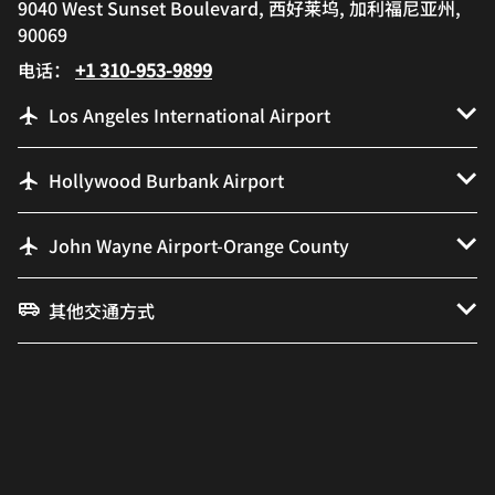
9040 West Sunset Boulevard, 西好莱坞, 加利福尼亚州,
90069
电话：
+1 310-953-9899
Los Angeles International Airport
Hollywood Burbank Airport
John Wayne Airport-Orange County
其他交通方式