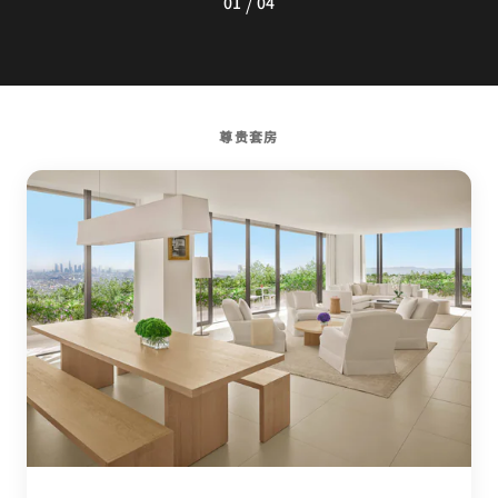
/
01
04
尊贵套房