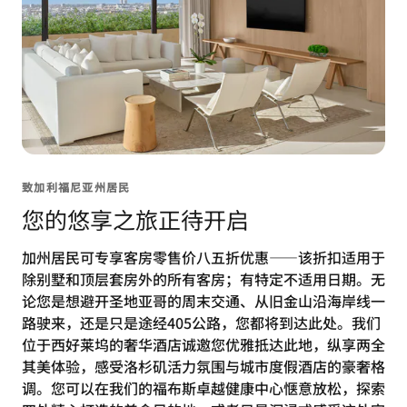
致加利福尼亚州居民
您的悠享之旅正待开启
加州居民可专享客房零售价八五折优惠——该折扣适用于
除别墅和顶层套房外的所有客房；有特定不适用日期。无
论您是想避开圣地亚哥的周末交通、从旧金山沿海岸线一
路驶来，还是只是途经405公路，您都将到达此处。我们
位于西好莱坞的奢华酒店诚邀您优雅抵达此地，纵享两全
其美体验，感受洛杉矶活力氛围与城市度假酒店的豪奢格
调。您可以在我们的福布斯卓越健康中心惬意放松，探索