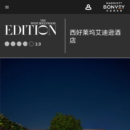
Skip
菜单文本
to
main
content
西好莱坞艾迪逊酒
店
3.9