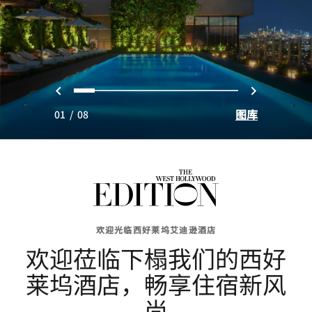
上一页
下一页
0
1
2
3
4
5
6
7
图库
01
/
08
欢迎光临西好莱坞艾迪逊酒店
欢迎莅临下榻我们的西好
莱坞酒店，畅享住宿新风
尚