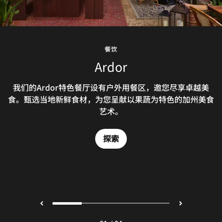
餐饮
餐饮
餐饮
餐饮
Lobby Bar
The Roof
Sunset
Ardor
我们的屋顶酒吧绿植与木椅环绕，坐拥迷人全景，是您在西
Featuring bespoke cocktails, Lobby Bar is a new kind
Sunset是我们的新设夜总会，别具六七十年代日落大道俱
我们的Ardor特色餐厅设有户外用餐区，邀您尽享卓越美
食。甄选当地新鲜食材，为您呈献以果蔬为特色的加州美食
好莱坞享用美景早午餐的理想之地。欢迎于The Roof品尝
of gathering place for guests and locals alike. The
乐部风情，主打美味鸡尾酒和动听的音乐。
inspired beverage experience is ideal for a brunch in
富有当地风情的拉丁和热带鸡尾酒，惬意感受宜人氛围。
艺术。
Los Angeles, pre-dinner libation, nightcap or
探索
discovering your new favorite cocktail.
探索
探索
探索