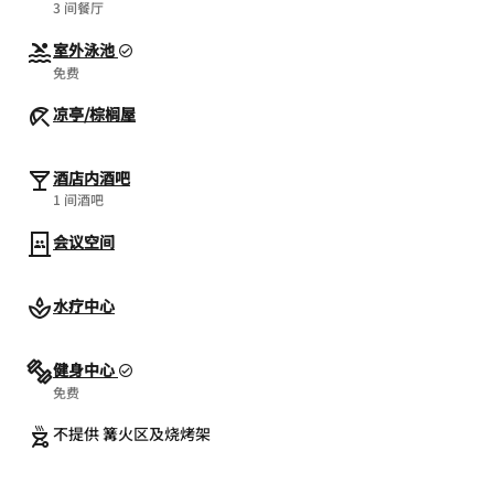
3 间餐厅
室外泳池
免费
凉亭/棕榈屋
酒店内酒吧
1 间酒吧
会议空间
水疗中心
健身中心
免费
不提供 篝火区及烧烤架