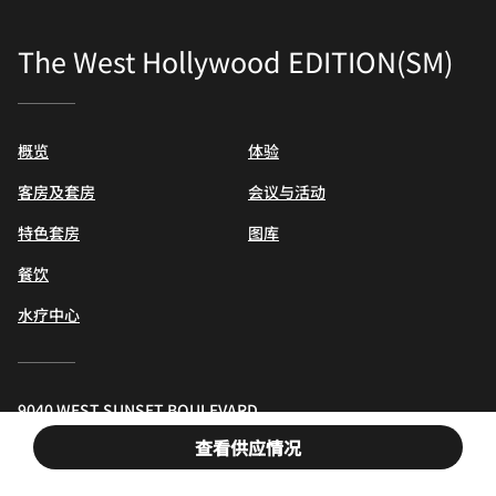
The West Hollywood EDITION(SM)
概览
体验
客房及套房
会议与活动
特色套房
图库
餐饮
水疗中心
9040 WEST SUNSET BOULEVARD,
西好莱坞, 加利福尼亚州, 90069
查看供应情况
免费电话:
+1-424-310-1573