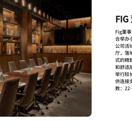
FI
Fig
合举办
公司活
厅，落
式的精
和舒适
举行较
供连接
数：22