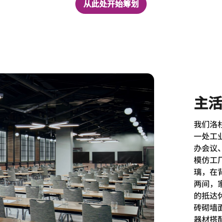
从此处开始筹划
主
我们洛
一处工
办会议
模仿工
璃，在
两间，
的抵达
砖砌墙
器材搭