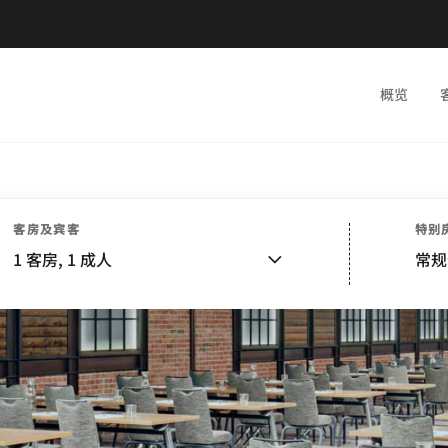
概览
客房及宾客
特别
1
客房,
1
成人
常规