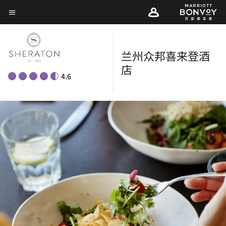
Skip
菜单文本
to
main
content
兰州众邦喜来登酒
店
4.6