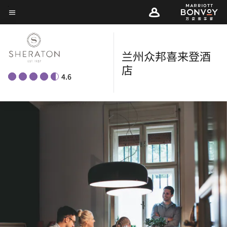
Skip
菜单文本
to
main
content
兰州众邦喜来登酒
店
4.6