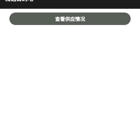
查看供应情况
宾客适用
我们的公司
Facebook
Instagram
Twitter
LinkedIn
Youtube
关注我们
英语
© 1996 – 2025 万豪国际有限公司版权所有。万豪国际专有信息
招贤纳士
使用条款
计划细则及条款
隐私中心
打开新窗口
打开新窗口
数字化无障碍设计
网站地图
帮助