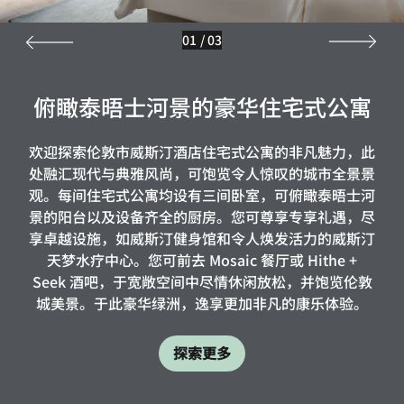
01
/
03
俯瞰泰晤士河景的豪华住宅式公寓
欢迎探索伦敦市威斯汀酒店住宅式公寓的非凡魅力，此
处融汇现代与典雅风尚，可饱览令人惊叹的城市全景景
观。每间住宅式公寓均设有三间卧室，可俯瞰泰晤士河
景的阳台以及设备齐全的厨房。您可尊享专享礼遇，尽
享卓越设施，如威斯汀健身馆和令人焕发活力的威斯汀
天梦水疗中心。您可前去 Mosaic 餐厅或 Hithe +
Seek 酒吧，于宽敞空间中尽情休闲放松，并饱览伦敦
城美景。于此豪华绿洲，逸享更加非凡的康乐体验。
探索更多