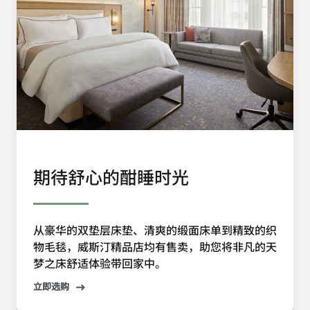
期待舒心的酣睡时光
从豪华的双垫层床垫、清爽的缎面床单到精致的织
物毛毯，威斯汀精品店均有售卖，助您将非凡的天
梦之床舒适体验带回家中。
立即选购