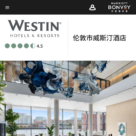
Skip
菜单文本
to
main
content
伦敦市威斯汀酒店
4.5