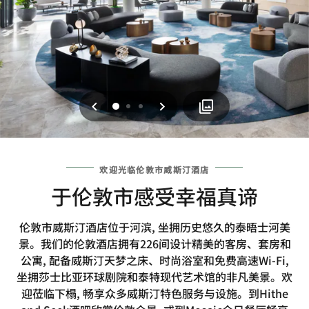
上一页
下一页
0
1
2
欢迎光临伦敦市威斯汀酒店
于伦敦市感受幸福真谛
伦敦市威斯汀酒店位于河滨, 坐拥历史悠久的泰晤士河美
景。我们的伦敦酒店拥有226间设计精美的客房、套房和
公寓, 配备威斯汀天梦之床、时尚浴室和免费高速Wi-Fi,
坐拥莎士比亚环球剧院和泰特现代艺术馆的非凡美景。欢
迎莅临下榻, 畅享众多威斯汀特色服务与设施。到Hithe