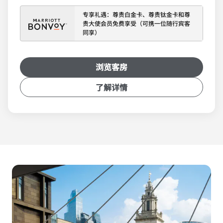
专享礼遇：尊贵白金卡、尊贵钛金卡和尊
贵大使会员免费享受（可携一位随行宾客
同享）
浏览客房
了解详情