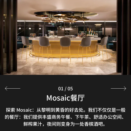
01
/
05
香槟酒吧（与Taittinger合作）
Hithe + Seek酒吧
Mosaic餐厅早餐
威斯汀行政酒廊
Mosaic餐厅
Hithe + Seek是我们伦敦酒店内的一间河滨酒吧餐厅，供应
于此畅享每日早餐、小食、软饮和高速上网接入。万豪旅享
我们的伦敦香槟酒吧坐拥繁华城景，与Taittinger香槟合作
探索 Mosaic：从黎明到黄昏的好去处。我们不仅仅是一般
Mosaic 餐厅早餐供应营养丰富的自选菜品和丰盛自助餐。
的餐厅：我们提供丰盛商务午餐、下午茶、舒适办公空间、
经典鸡尾酒和葡萄酒，搭配或熟悉或惊喜的美味佳肴，为您
家尊贵白金卡、尊贵钛金卡和尊贵大使会员以及预订行政客
银行假日执行周末营业时间。酒店住客下午 3 点之前可享
推出品酒活动，从签名版到特酿佳饮供您随心选择。
打造非凡舌尖体验。欢迎前往酒店三楼，在优美全景中惬意
鲜榨果汁，夜间则变身为一处香槟酒吧。
房或套房的宾客可享该礼遇。
客房送餐服务。
放松身心。