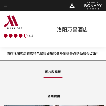
Skip
菜单文本
to
main
content
洛阳万豪酒店
4.4
酒店视图
客房
套房
特色
餐饮
娱乐和健身
附近景点
活动和会议
婚礼
图片和视频
酒店视图