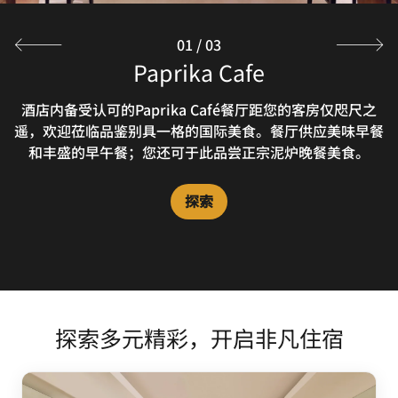
01
/
03
The Muffin Tree
Paprika Cafe
Rhapsody
After a busy day in Chennai, India, unwind at the bar
酒店内备受认可的Paprika Café餐厅距您的客房仅咫尺之
到Muffin Tree餐厅享用快餐小吃，活力满满的开启新一
遥，欢迎莅临品鉴别具一格的国际美食。餐厅供应美味早餐
天。我们的简餐包含热咖啡和多种茶饮，还有美味糕点、三
or enjoy gourmet cuisine in the opulent ambience of
和丰盛的早午餐；您还可于此品尝正宗泥炉晚餐美食。
this sophisticated resto-bar.
明治和其他诱人美食。
探索
探索
探索
探索多元精彩，开启非凡住宿