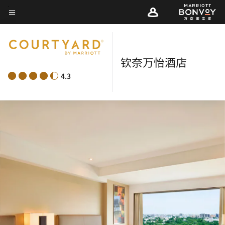
Skip
菜单文本
to
main
content
钦奈万怡酒店
4.3