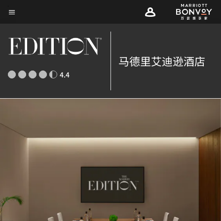
Skip
菜单文本
to
main
content
马德里艾迪逊酒店
4.4