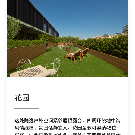
花园
这处隐逸户外空间紧邻屋顶露台，四周环绕地中海
风情绿植，氛围恬静宜人。花园至多可容纳45位
宾客，适合举办鸡尾酒会、产品发布或创意品牌活