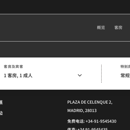
概览
客房
客房及宾客
特别
1
客房,
1
成人
常规
展
PLAZA DE CELENQUE 2,
MADRID, 28013
动
免费电话:
+34-91-9545430
传真:
+34 91-9545435