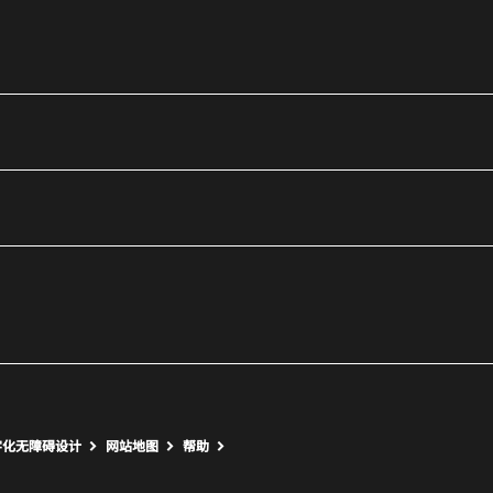
utube
打开新窗口
打开新窗口
字化无障碍设计
网站地图
帮助