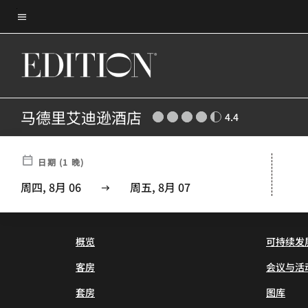
Skip
菜单文本
to
main
content
马德里艾迪逊酒店
4.4
日期
(
1
晚)
The Madrid EDITION(SM)
周四, 8月 06
周五, 8月 07
概览
可持续发
客房
会议与活
套房
图库