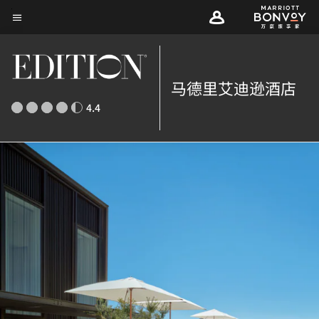
Skip
菜单文本
to
main
content
马德里艾迪逊酒店
4.4