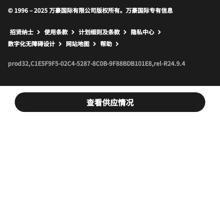
© 1996 – 2025 万豪国际有限公司版权所有。万豪国际专有信息
招贤纳士
使用条款
计划细则及条款
隐私中心
打开新窗口
打开新窗口
数字化无障碍设计
网站地图
帮助
prod32,C1E5F9F5-02C4-5287-8C0B-9F88BDB101E8,rel-R24.9.4
查看供应情况