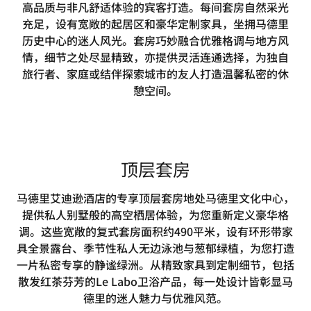
高品质与非凡舒适体验的宾客打造。每间套房自然采光
充足，设有宽敞的起居区和豪华定制家具，坐拥马德里
历史中心的迷人风光。套房巧妙融合优雅格调与地方风
情，细节之处尽显精致，亦提供灵活连通选择，为独自
旅行者、家庭或结伴探索城市的友人打造温馨私密的休
憩空间。
顶层套房
马德里艾迪逊酒店的专享顶层套房地处马德里文化中心，
提供私人别墅般的高空栖居体验，为您重新定义豪华格
调。这些宽敞的复式套房面积约490平米，设有环形带家
具全景露台、季节性私人无边泳池与葱郁绿植，为您打造
一片私密专享的静谧绿洲。从精致家具到定制细节，包括
散发红茶芬芳的Le Labo卫浴产品，每一处设计皆彰显马
德里的迷人魅力与优雅风范。