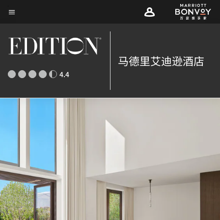
Skip
菜单文本
to
main
content
马德里艾迪逊酒店
4.4