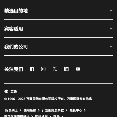
精选目的地
宾客适用
我们的公司
Facebook
Instagram
Twitter
LinkedIn
Youtube
关注我们
英语
© 1996 – 2025 万豪国际有限公司版权所有。万豪国际专有信息
招贤纳士
使用条款
计划细则及条款
隐私中心
打开新窗口
打开新窗口
数字化无障碍设计
网站地图
帮助