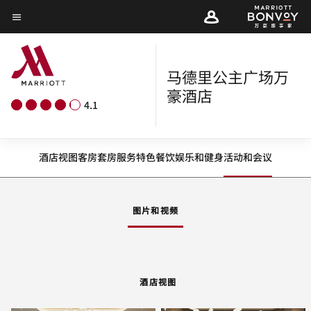
Skip
菜单文本
to
main
content
马德里公主广场万
豪酒店
4.1
酒店视图
客房
套房
服务
特色
餐饮
娱乐和健身
活动和会议
图片和视频
酒店视图