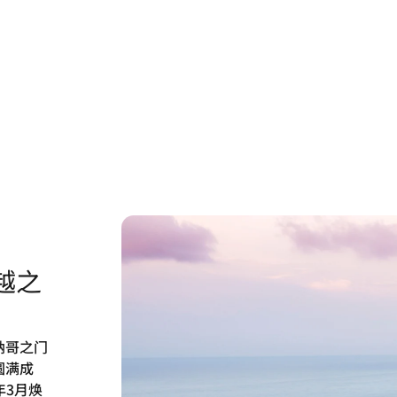
越之
纳哥之门
圆满成
年3月焕