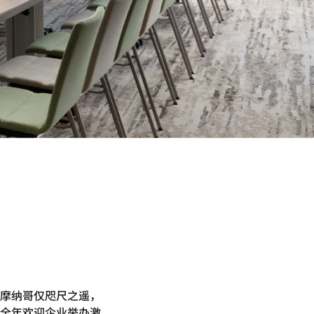
摩纳哥仅咫尺之遥，
全年欢迎企业举办激