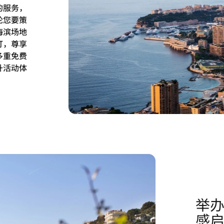
的服务，
论您要策
海滨场地
订，尊享
多重免费
升活动体
举
感