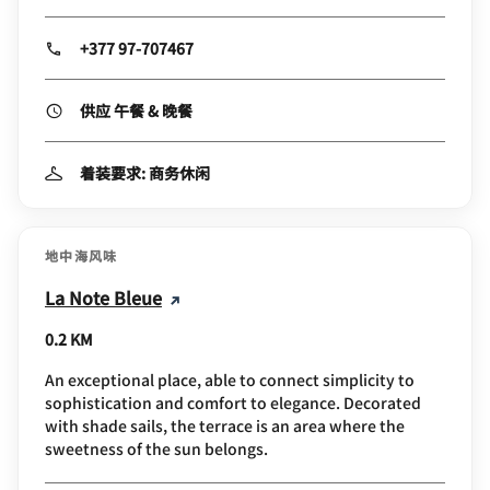
+377 97-707467
供应 午餐 & 晚餐
着装要求: 商务休闲
地中海风味
La Note Bleue
0.2 KM
An exceptional place, able to connect simplicity to
sophistication and comfort to elegance. Decorated
with shade sails, the terrace is an area where the
sweetness of the sun belongs.