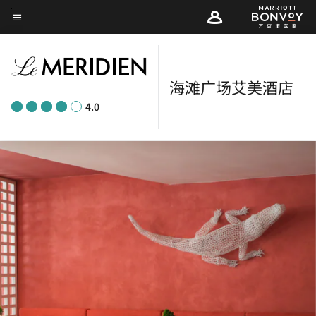
Skip
菜单文本
to
main
content
海滩广场艾美酒店
4.0