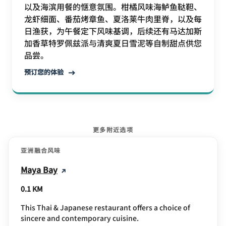
以及海滨用餐的惬意氛围。柑橘风味海鲈鱼鞑靼、
龙虾细面、番茄烤章鱼、夏洛莱牛肉里脊，以及每
日渔获，为午餐定下风味基调，后续还有马达加斯
加香草特罗佩兹派与清爽夏日雪泥等自制甜点供您
品尝。
预订您的体验
更多附近选项
亚洲融合风味
Maya Bay
0.1 KM
This Thai & Japanese restaurant offers a choice of
sincere and contemporary cuisine.