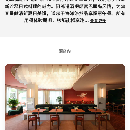
新诠释日式料理的魅力。阿郎港酒吧颇富巴厘岛风情，为宾
客呈献清新夏日美馔，邀您于海滩悠然品享惬意午餐。所有
用餐体验期间，您都能畅享迷
...
查看更多
酒店内