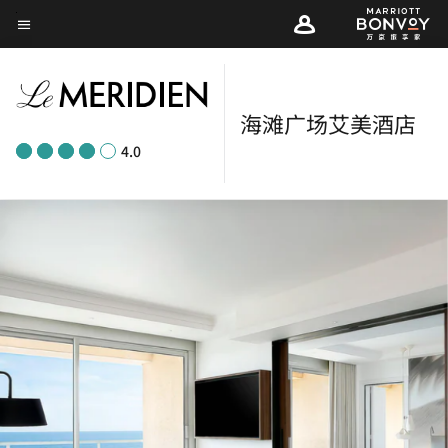
Skip
菜单文本
to
main
content
海滩广场艾美酒店
4.0