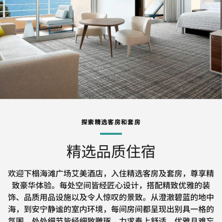
探索精选客房和套房
精选品质住宿
欢迎下榻海滩广场艾美酒店，入住精选客房及套房，尊享精
致豪华体验。每处空间皆经匠心设计，搭配精致优雅的装
饰、品质用品设施以及令人惊叹的景致。从澄澈碧蓝的地中
海，到安宁静谧的室内环境，每间房间都呈现出别具一格的
氛围。处处细节皆经细致雕琢，力求奉上舒适、优雅且难忘