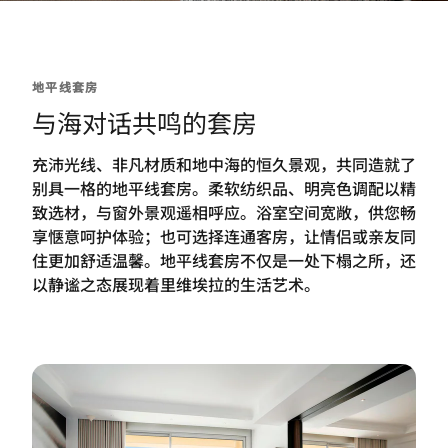
地平线套房
与海对话共鸣的套房
充沛光线、非凡材质和地中海的恒久景观，共同造就了
别具一格的地平线套房。柔软纺织品、明亮色调配以精
致选材，与窗外景观遥相呼应。浴室空间宽敞，供您畅
享惬意呵护体验；也可选择连通客房，让情侣或亲友同
住更加舒适温馨。地平线套房不仅是一处下榻之所，还
以静谧之态展现着里维埃拉的生活艺术。