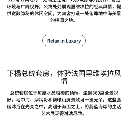
环境与广阔视野。公寓处处展现里维埃拉的经典风情，提
供宽敞隐秘的休闲空间，为宾客打造一处俯瞰地中海美景
的桃源之地。
Relax in Luxury
下榻总统套房，体验法国里维埃拉风
情
总统套房位于每座水晶塔楼的顶端，坐拥360度全景视
野，地中海、摩纳哥和巍峨山脉景致可一览无余。这些套
房沐浴在光亮之中，高踞于海面之上，将蔚蓝海岸的生活
艺术展现得淋漓尽致。