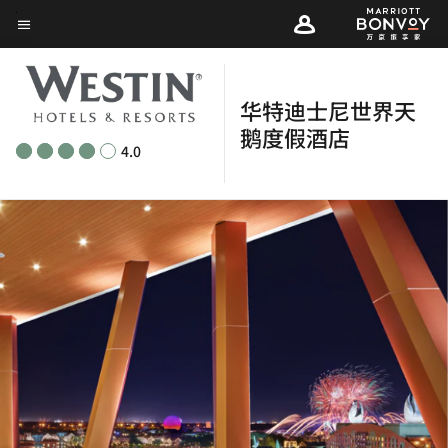
Skip
菜单文本
to
main
content
华特迪士尼世界天
鹅度假酒店
4.0