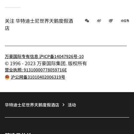
微信
微博
飞猪
小
关注
华特迪士尼世界天鹅度假酒
店
万豪国际专有信息 沪ICP备14047926号-10
© 1996 - 2023 万豪国际集团. 版权所有
营业执照: 91310000778059716E
沪公网备31010402006319号
华特迪士尼世界天鹅度假酒店
活动