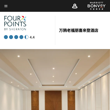
Skip
菜单文本
to
main
content
万鸦老福朋喜来登酒店
4.4