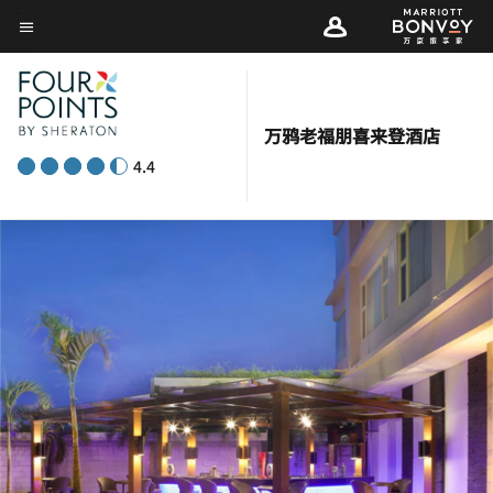
Skip
菜单文本
to
main
content
万鸦老福朋喜来登酒店
4.4