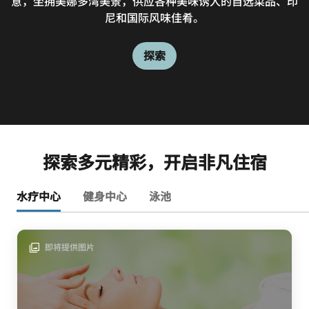
意，坐拥美娜多湾美景，供应各种美味诱人的自选菜品、印
尝地道中餐。桃源中餐厅的厨师经验丰富，甄选新鲜食材，
选饮品，饱览布纳肯岛海湾迷人日落美景。
列当地啤酒，惬意放松身心。
为不同口味的宾客打造一场舌尖盛宴。
尼和国际风味佳肴。
探索
探索
探索
探索
探索多元精彩，开启非凡住宿
水疗中心
健身中心
泳池
即将提供图片