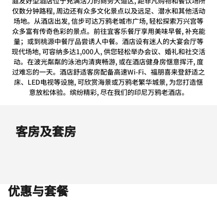
庭友好型酒店位于充满活力的商务大道区, 距非凡购物和餐饮场所
仅数分钟路程, 周边还有众多文化景点以及远足、潜水和其他活动
场地。从酒店出发, 信步可达万鸦老城市广场, 轻松探索万兴宫等
众多富有传奇色彩的景点。前往宜客乐餐厅享用美味早餐, 补充能
量；或到桃源中餐厅品尝诱人中餐。酒店设有迷人的大宴会厅等
现代场地, 可容纳多达1,000人, 供您轻松举办会议、婚礼和社交活
动。在波光粼粼的泳池内清爽畅游, 或在酒店健身房惬意挥汗, 度
过难忘的一天。酒店舒适客房配备高速Wi-Fi、福朋喜来登舒适之
床、LED电视等设施, 可欣赏海景或万鸦老繁华城景, 为您打造惬
意放松体验。缤纷精彩, 尽在我们的印尼万鸦老酒店。
客房及套房
优惠与套餐