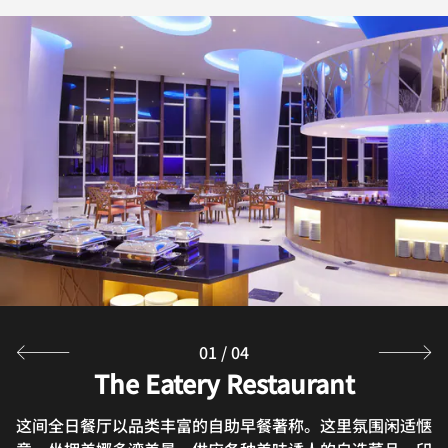
01
/
04
Tao Yuan Chinese Restaurant
The Eatery Restaurant
Scorta Pool Bar
Wrapped
这间全日餐厅以品类丰富的自助早餐著称。这里氛围闲适惬
我们的万鸦老酒店特色餐厅供应午餐和晚餐，欢迎您前来品
午后，在泳池旁感受惬意放松氛围，享用我们的特色醇饮优
欢迎前往我们的大堂酒廊，品尝香浓咖啡，畅饮醇饮优选系