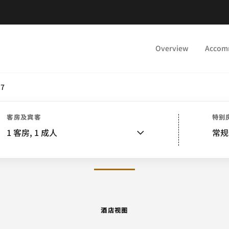
Overview
Accom
.7
酒店视图
客房
套房
餐饮
娱乐和健身
活动和会议
客房及宾客
特别
1
客房,
1
成人
常规
图片和视频
酒店视图