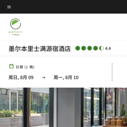
Skip
菜单文本
to
main
content
墨尔本里士满源宿酒店
4.4
日期
(
1
晚)
周日, 8月 09
周一, 8月 10