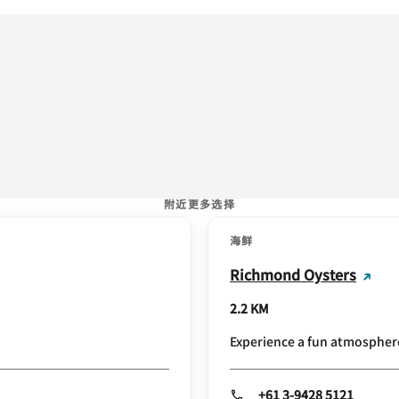
附近更多选择
海鲜
Richmond Oysters
2.2 KM
Experience a fun atmosphere
+61 3-9428 5121