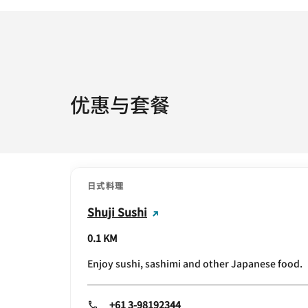
优惠与套餐
日式料理
Shuji Sushi
0.1 KM
Enjoy sushi, sashimi and other Japanese food.
+61 3-98192344