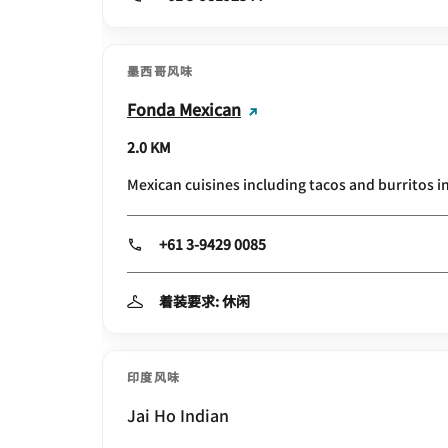
墨西哥风味
Fonda Mexican
2.0 KM
Mexican cuisines including tacos and burritos i
+61 3-9429 0085
着装要求: 休闲
印度风味
Jai Ho Indian