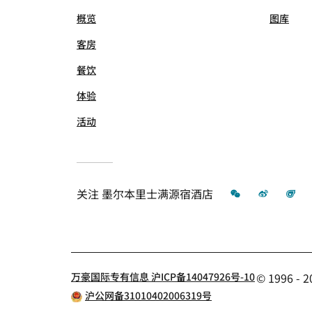
概览
图库
客房
餐饮
体验
活动
微信
微博
飞
关注
墨尔本里士满源宿酒店
万豪国际专有信息 沪ICP备14047926号-10
© 1996 
沪公网备31010402006319号