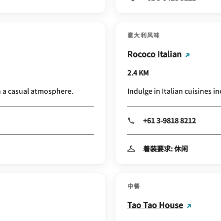
意大利风味
Rococo Italian
2.4 KM
n a casual atmosphere.
Indulge in Italian cuisines i
+61 3-9818 8212
着装要求: 休闲
中餐
Tao Tao House