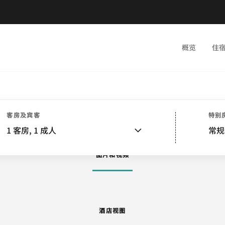
概览
住
酒店视图
客房
套房
服务
特色
餐饮
娱乐和健身
附近景点
活动和会议
客房及宾客
特别
1
客房,
1
成人
常规
图片和视频
酒店视图