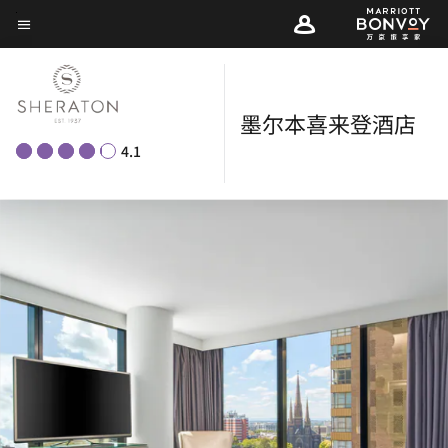
Skip
菜单文本
to
main
content
墨尔本喜来登酒店
4.1