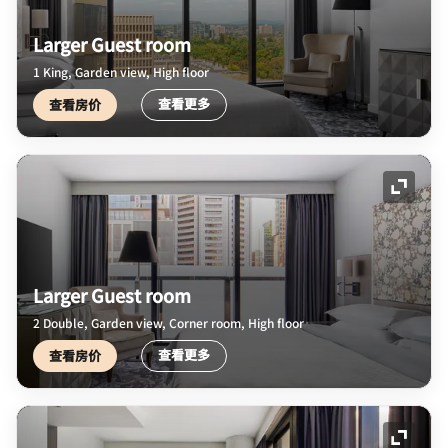
Larger Guest room
1 King, Garden view, High floor
查看更多
查看房价
展开图
Larger Guest room
2 Double, Garden view, Corner room, High floor
查看更多
查看房价