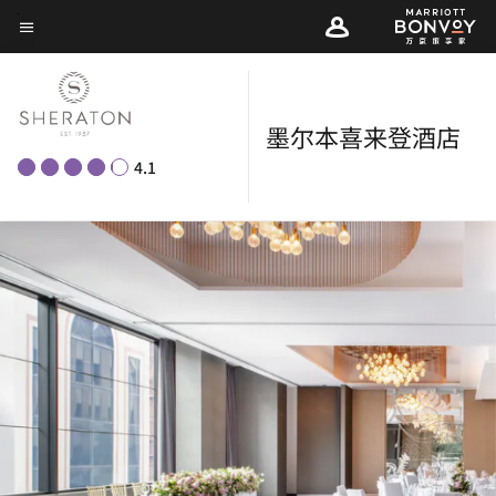
Skip
菜单文本
to
main
content
墨尔本喜来登酒店
4.1