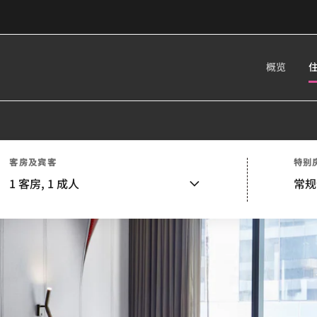
概览
客房及宾客
特别
1
客房,
1
成人
常规