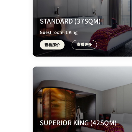
STANDARD (37SQM)
Guest room, 1 King
查看更多
查看房价
SUPERIOR KING (42SQM)