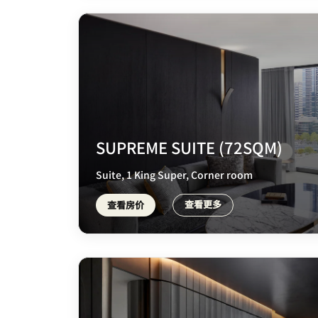
SUPREME SUITE (72SQM)
Suite, 1 King Super, Corner room
查看更多
查看房价