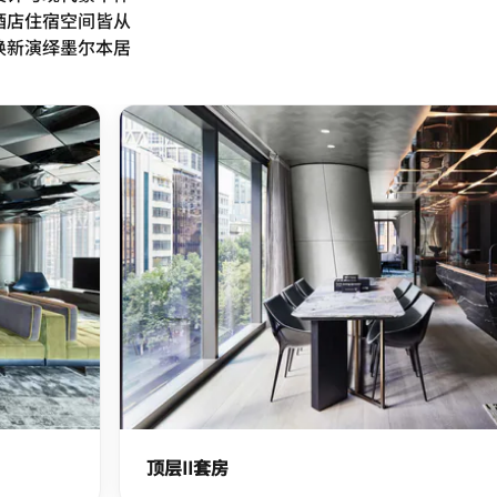
酒店住宿空间皆从
焕新演绎墨尔本居
顶层II套房