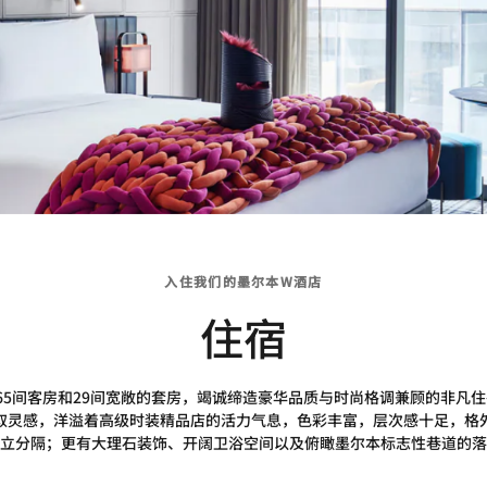
入住我们的墨尔本W酒店
住宿
65间客房和29间宽敞的套房，竭诚缔造豪华品质与时尚格调兼顾的非凡
取灵感，洋溢着高级时装精品店的活力气息，色彩丰富，层次感十足，格
立分隔；更有大理石装饰、开阔卫浴空间以及俯瞰墨尔本标志性巷道的落