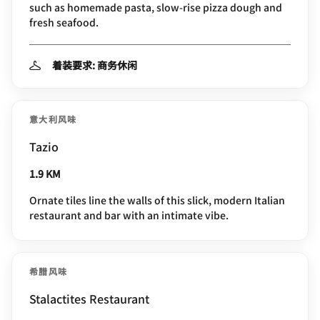
such as homemade pasta, slow-rise pizza dough and
fresh seafood.
着装要求: 商务休闲
意大利风味
Tazio
1.9 KM
Ornate tiles line the walls of this slick, modern Italian
restaurant and bar with an intimate vibe.
希腊风味
Stalactites Restaurant