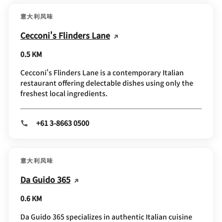
意大利风味
Cecconi's Flinders Lane
0.5 KM
Cecconi's Flinders Lane is a contemporary Italian
restaurant offering delectable dishes using only the
freshest local ingredients.
+61 3-8663 0500
意大利风味
Da Guido 365
0.6 KM
Da Guido 365 specializes in authentic Italian cuisine