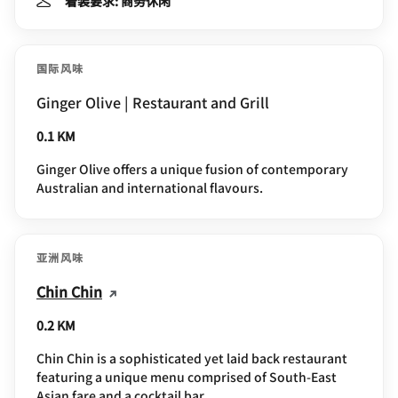
着装要求: 商务休闲
国际风味
Ginger Olive | Restaurant and Grill
0.1 KM
Ginger Olive offers a unique fusion of contemporary
Australian and international flavours.
亚洲风味
Chin Chin
0.2 KM
Chin Chin is a sophisticated yet laid back restaurant
featuring a unique menu comprised of South-East
Asian fare and a cocktail bar.