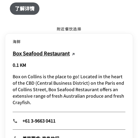
了解详情
附近餐饮选择
海鲜
Box Seafood Restaurant
0.1 KM
Box on Collins is the place to go! Located in the heart
of the CBD (Central Business District) on the Paris end
of Collins Street, Box Seafood Restaurant offers an
extensive range of fresh Australian produce and fresh
Crayfish.
+61 3-9663 0411