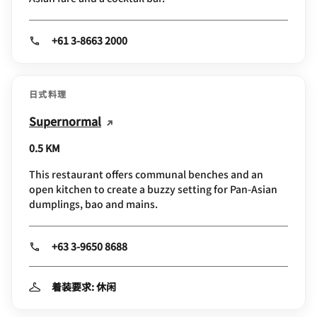
+61 3-8663 2000
日式料理
Supernormal
0.5 KM
This restaurant offers communal benches and an
open kitchen to create a buzzy setting for Pan-Asian
dumplings, bao and mains.
+63 3-9650 8688
着装要求: 休闲