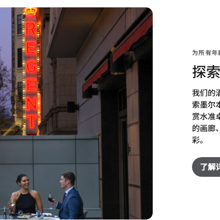
为所有年
探
我们的
索墨尔
赏水准
的画廊
彩。
了解