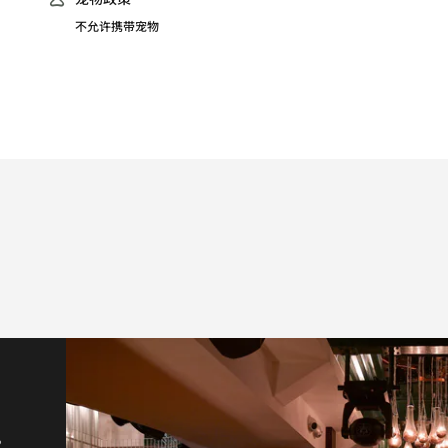
不允许携带宠物
，
式
台
上
合