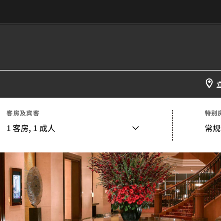
客房及宾客
特别
1
客房,
1
成人
常规