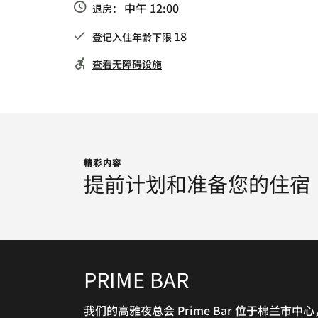
中午 12:00
退房：
18
登记入住年龄下限
查看无障碍设施
精彩内容
提前计划和准备您的住宿
PRIME BAR
THE LOUNGE
MARRIOTT CAFÉ
JADE CHINESE
PRIME STEAK HOUSE
MARRIOTT GOURMET
RESTAURANT
我们的高雅夜总会 Prime Bar 位于棉兰市中心
这间餐厅环境优雅闲适，供应特色鸡尾酒和各
这间充满活力的棉兰餐厅设有五个互动式烹饪
这间时尚的芝加哥风格牛排餐厅供应各种品质
这间氛围悠闲的餐厅位于酒店大堂层，非常适