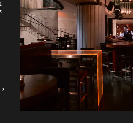
现
棉
烹
宾
三
到
休
厅
茶
可
美
正