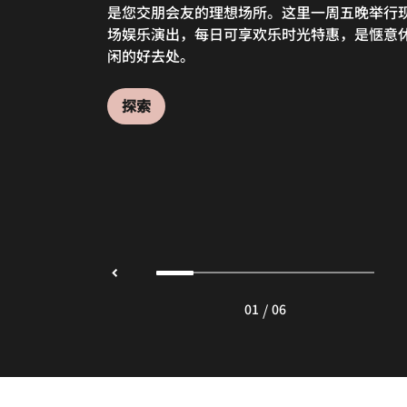
是您交朋会友的理想场所。这里一周五晚举行
小吃，经典魅力与现代风格相得益彰。我们的
和一间剧院式厨房，食客可近距离观看美食的
乘的肉食和种类丰富的当地及国际葡萄酒，为
没有时间在餐厅用餐的忙碌人士。在此点一份
酒店内设 Jade 中餐厅，让您在棉兰也可品尝
场娱乐演出，每日可享欢乐时光特惠，是惬意
兰酒廊提供多款创意饮品，供您在忙碌一日过
制过程。您可在此尽情享用各种当地和国际美
客缔造棉兰精致美食体验。欢迎选择我们的餐
明治和新鲜出炉的小吃，再加一杯醇香咖啡或
正宗道地的沪式和粤式佳肴。餐厅拥有备受认
闲的好去处。
后，惬意舒缓身心。
食，以及诱人甜点。
举办特别活动。
饮，尽情去探索丰富多彩的棉兰。
的厨师团队，供应北京烤鸭和点心等正宗中式
食，是棉兰地区超凡卓越的餐厅之一。品一盏
宗中国茶，好好犒劳自己。
探索
探索
探索
探索
探索
探索
/
01
06