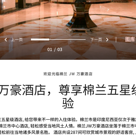
上一页
下一页
0
1
2
|
图库
01
/
03
欢迎光临棉兰 JW 万豪酒店
W万豪酒店，尊享棉兰五星
验
五星级酒店, 给您带来不一样的入住体验。棉兰市是印度尼西亚仅次于雅
兰市中心酒店, 轻松感受当地风土人情。棉兰JW万豪酒店坐落于棉兰市中心,
轻松前往当地诸多风景名胜。 酒店共设287间可欣赏城市景观的舒适客房,