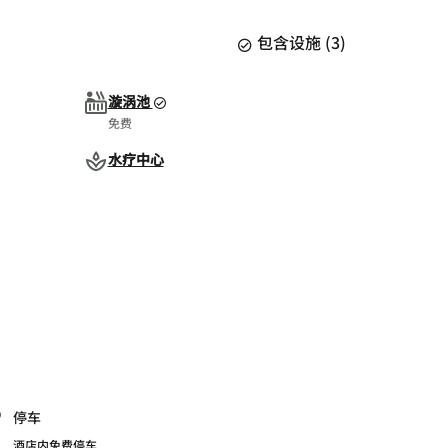
包含设施
(
3
)
漩涡池
免费
水疗中心
停车
酒店内免费停车