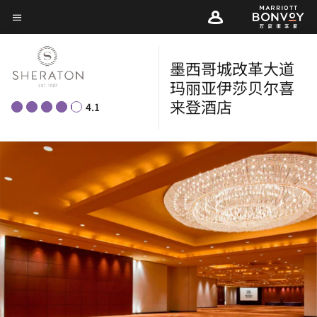
Skip
菜单文本
to
main
墨西哥城改革大道
content
玛丽亚伊莎贝尔喜
来登酒店
4.1