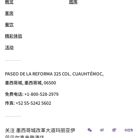
概览
图库
客房
餐饮
精彩体验
活动
PASEO DE LA REFORMA 325 COL. CUAUHTÉMOC,
墨西哥城, 墨西哥城, 06500
免费电话:
+1-800-528-2979
传真:
+52 55-5242 5602
微信
微博
飞猪
小
关注
墨西哥城改革大道玛丽亚伊
莎贝尔喜来登酒店