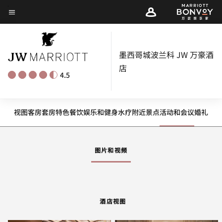
Skip
菜单文本
to
main
content
墨西哥城波兰科 JW 万豪酒
店
4.5
酒店视图
客房
套房
特色
餐饮
娱乐和健身
水疗
附近景点
活动和会议
婚礼
向左箭头
向
图片和视频
酒店视图