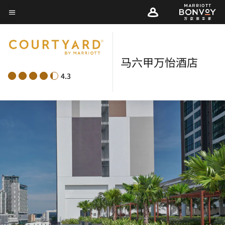
Skip
菜单文本
to
main
content
马六甲万怡酒店
4.3