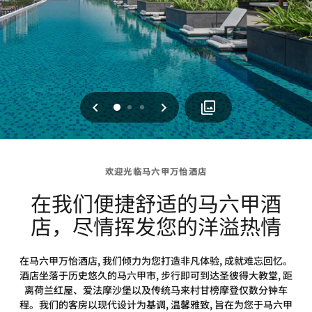
上一页
下一页
0
1
2
欢迎光临马六甲万怡酒店
在我们便捷舒适的马六甲酒
店，尽情挥发您的洋溢热情
在马六甲万怡酒店, 我们倾力为您打造非凡体验, 成就难忘回忆。
酒店坐落于历史悠久的马六甲市, 步行即可到达圣彼得大教堂, 距
离荷兰红屋、爱法摩沙堡以及传统马来村甘榜摩登仅数分钟车
程。我们的客房以现代设计为基调, 温馨雅致, 旨在为您于马六甲