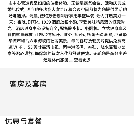
市中心营造宾至如归的住宿体验。无论是商务会议、活动庆典或
婚礼仪式, 酒店的多功能大宴会厅和会议空间都将为您提供灵活的
场地选择。清晨, 莅临万怡咖啡厅享用丰盛早餐, 活力开启美好一
天；夜晚, 则可在 1939 酒廊放松小酌, 享受美味鸡尾酒的惬意时
光。酒店健身中心设备齐全, 配备跑步机、椭圆机、立式健身车及
自由重量器械, 让您尽情挥汗。此外, 您还可畅游无边泳池, 尽览繁
华城市和马六甲海峡的壮丽美景。每间客房及套房均提供免费高
速 Wi-Fi、55 英寸高清电视、雨林淋浴间、拖鞋、烧水壶和办公
桌等贴心设施, 确保您的每次入住都舒适便捷。无论您是商务出差
还是休闲旅游,
...
查看更多
客房及套房
优惠与套餐