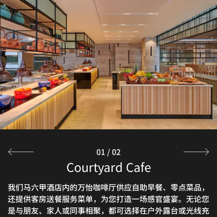
1939 Lounge
Have a quiet drink and catch up with friends at 1939
Lounge, designed around four central experiences:
business, gathering, leisure, and relaxation. Meet, sip
and savor the end of a perfect day with an evening
drink in our Melaka hotel lounge bar.
探索
01
/
02
Courtyard Cafe
我们马六甲酒店内的万怡咖啡厅供应自助早餐、零点菜品，
还提供客房送餐服务菜单，为您打造一场感官盛宴。无论您
是与朋友、家人或同事相聚，都可选择在户外露台或光线充