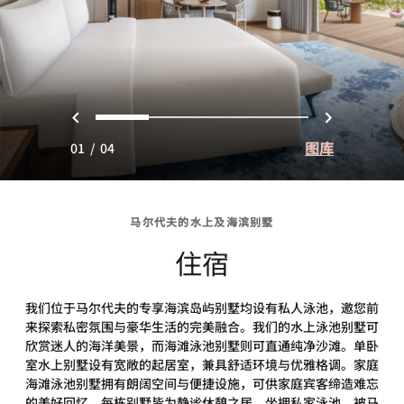
上一页
下一页
0
1
2
3
图库
01
/
04
马尔代夫的水上及海滨别墅
住宿
我们位于马尔代夫的专享海滨岛屿别墅均设有私人泳池，邀您前
来探索私密氛围与豪华生活的完美融合。我们的水上泳池别墅可
欣赏迷人的海洋美景，而海滩泳池别墅则可直通纯净沙滩。单卧
室水上别墅设有宽敞的起居室，兼具舒适环境与优雅格调。家庭
海滩泳池别墅拥有朗阔空间与便捷设施，可供家庭宾客缔造难忘
的美好回忆。每栋别墅皆为静谧休憩之居，坐拥私家泳池，被马