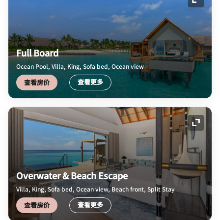
展开图
Full Board
Ocean Pool, Villa, King, Sofa bed, Ocean view
查看更多
查看房价
展开图
Overwater & Beach Escape
Villa, King, Sofa bed, Ocean view, Beach front, Split Stay
查看更多
查看房价