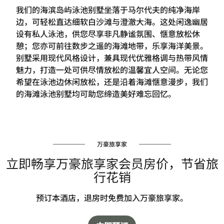
我们的海滨岛屿泳池别墅坐落于马尔代夫的纯净海岸
边，可轻松直达细软白沙滩与澄澈大海。这处闲逸幽居
设有私人泳池，供您尽享非凡静谧氛围、惬意放松休
憩；您亦可前往数步之遥的海滩地带，乐享海洋美景。
别墅采用现代风格设计，兼具现代优雅格调与热带风情
魅力，打造一处可供尽情放松的温馨宜人空间。无论您
希望在泳池边休闲放松，还是沿着海滩惬意漫步，我们
的海滩泳池别墅均可助您缔造美好难忘回忆。
万豪旅享家
立即畅享万豪旅享家会员房价，节省旅
行花销
预订本酒店，退房时免费加入万豪旅享家。