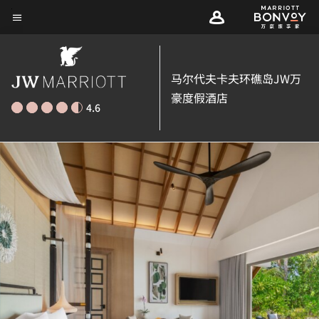
Skip
菜单文本
to
main
content
马尔代夫卡夫环礁岛JW万
豪度假酒店
4.6