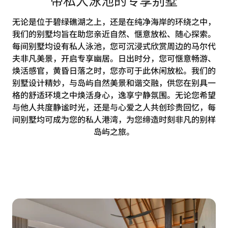
无论是位于碧绿礁湖之上，还是在纯净海岸的环绕之中，
我们的别墅均旨在助您亲近自然、惬意放松、随心探索。
每间别墅均设有私人泳池，您可沉浸式欣赏周边的马尔代
夫非凡美景，开启专享幽居。日出时分，您可惬意畅游、
焕活感官，黄昏日落之时，您亦可于此休闲放松。我们的
别墅设计精妙，与岛屿自然美景和谐交融，供您在别具一
格的舒适环境之中焕活身心，逸享宁静氛围。无论您希望
与他人共度静谧时光，还是与心爱之人共创珍贵回忆，每
间别墅均可成为您的私人港湾，为您缔造时刻非凡的别样
岛屿之旅。