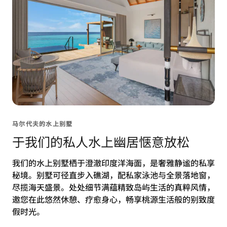
马尔代夫的水上别墅
于我们的私人水上幽居惬意放松
我们的水上别墅栖于澄澈印度洋海面，是奢雅静谧的私享
秘境。别墅可径直步入礁湖，配私家泳池与全景落地窗，
尽揽海天盛景。处处细节满蕴精致岛屿生活的真粹风情，
邀您在此悠然休憩、疗愈身心，畅享桃源生活般的别致度
假时光。