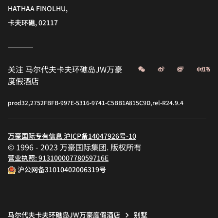
HATHAA FINOLHU,
卡夫环礁, 02117
微信
微博
飞猪
小
关注
马尔代夫卡夫环礁岛JW万豪
度假酒店
prod32,2752FBFB-997E-5316-9741-C5BB1A815C9D,rel-R24.9.4
万豪国际专有信息 沪ICP备14047926号-10
© 1996 - 2023 万豪国际集团. 版权所有
营业执照: 91310000778059716E
沪公网备31010402006319号
马尔代夫卡夫环礁岛JW万豪度假酒店
别墅