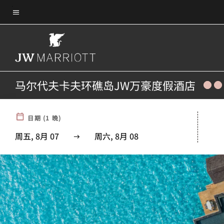
Skip
菜单文本
to
main
content
马尔代夫卡夫环礁岛JW万豪度假酒店
日期
(
1
晚)
周五, 8月 07
周六, 8月 08