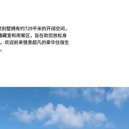
别墅拥有约729平米的开阔空间，
储藏室和用餐区，旨在助您放松身
。欢迎前来惬意超凡的豪华住宿生
。