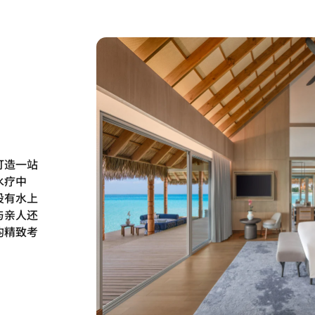
打造一站
水疗中
设有水上
与亲人还
均精致考