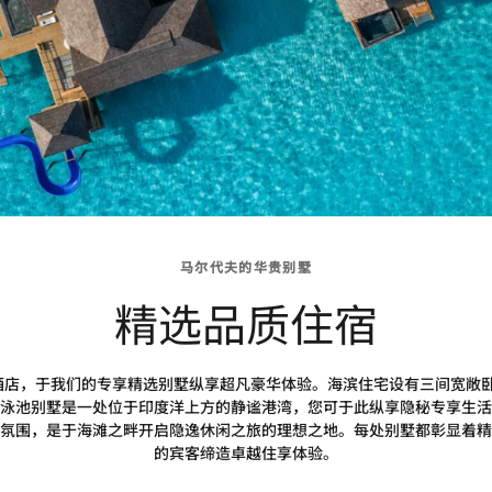
马尔代夫的华贵别墅
精选品质住宿
酒店，于我们的专享精选别墅纵享超凡豪华体验。海滨住宅设有三间宽敞
泳池别墅是一处位于印度洋上方的静谧港湾，您可于此纵享隐秘专享生活
氛围，是于海滩之畔开启隐逸休闲之旅的理想之地。每处别墅都彰显着精
的宾客缔造卓越住享体验。