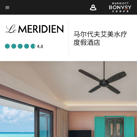
Skip
菜单文本
to
main
content
马尔代夫艾美水疗
度假酒店
4.8