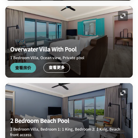
展开图
Overwater Villa With Pool
1 Bedroom Villa, Ocean view, Private pool
查看更多
查看房价
展开图
2 Bedroom Beach Pool
2 Bedroom Villa, Bedroom 1: 1 King, Bedroom 2: 1 King, Beach
front access