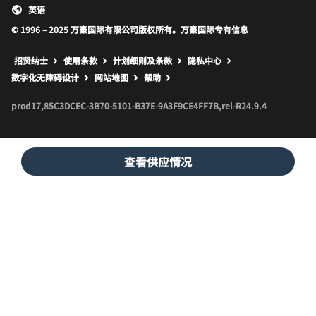
英语
© 1996 – 2025 万豪国际有限公司版权所有。万豪国际专有信息
招贤纳士
使用条款
计划细则及条款
隐私中心
打开新窗口
打开新窗口
数字化无障碍设计
网站地图
帮助
prod17,85C3DCEC-3B70-5101-B37E-9A3F9CE4FF7B,rel-R24.9.4
查看供应情况