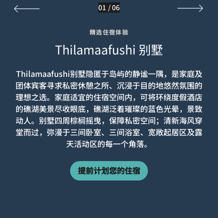
01
/
06
精选住宿体验
Thilamaafushi 别墅
Thilamaafushi别墅隐匿于岛屿的静谧一隅，是家庭及
团体宾客寻求私密休憩之所、沉浸于目的地悠然氛围的
理想之选。家庭适宜的住宿空间内，可将环绕度假酒店
的礁湖美景尽收眼底，礁湖泛着璀璨的蓝色光晕，景致
动人。别墅四周棕榈摇曳，保障私密空间；清新海风穿
堂而过，弥漫于三间卧室、三间浴室、宽敞起居区及露
天活动区的每一个角落。
提前计划您的住宿