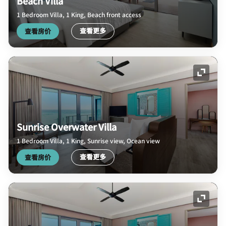
Beach Villa
1 Bedroom Villa, 1 King, Beach front access
查看更多
查看房价
展开图
Sunrise Overwater Villa
1 Bedroom Villa, 1 King, Sunrise view, Ocean view
查看更多
查看房价
展开图