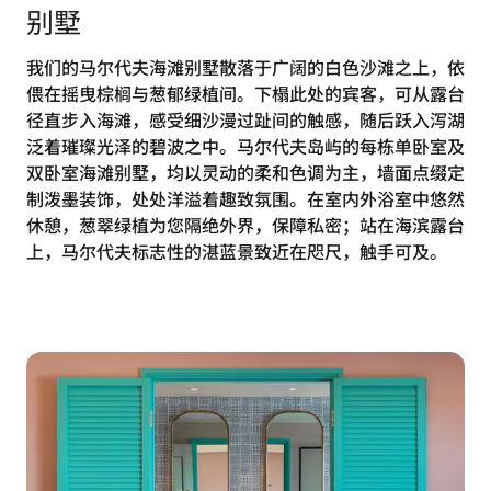
别墅
我们的马尔代夫海滩别墅散落于广阔的白色沙滩之上，依
偎在摇曳棕榈与葱郁绿植间。下榻此处的宾客，可从露台
径直步入海滩，感受细沙漫过趾间的触感，随后跃入泻湖
泛着璀璨光泽的碧波之中。马尔代夫岛屿的每栋单卧室及
双卧室海滩别墅，均以灵动的柔和色调为主，墙面点缀定
制泼墨装饰，处处洋溢着趣致氛围。在室内外浴室中悠然
休憩，葱翠绿植为您隔绝外界，保障私密；站在海滨露台
上，马尔代夫标志性的湛蓝景致近在咫尺，触手可及。