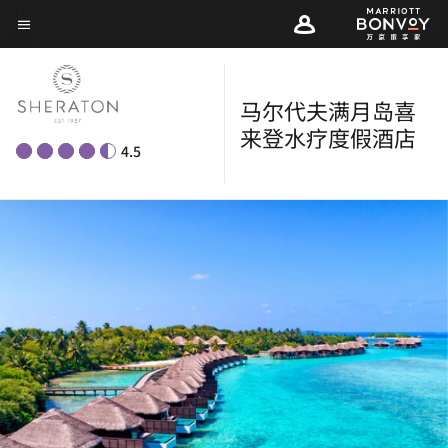
Skip
菜单文本
to
main
content
马尔代夫满月岛喜
来登水疗度假酒店
4.5