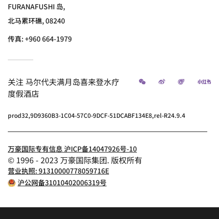
FURANAFUSHI 岛,
北马累环礁, 08240
传真:
+960 664-1979
微信
微博
飞猪
小
关注
马尔代夫满月岛喜来登水疗
度假酒店
prod32,9D9360B3-1C04-57C0-9DCF-51DCABF134E8,rel-R24.9.4
万豪国际专有信息 沪ICP备14047926号-10
© 1996 - 2023 万豪国际集团. 版权所有
营业执照: 91310000778059716E
沪公网备31010402006319号