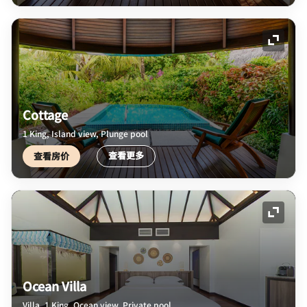
展开图
Cottage
1 King, Island view, Plunge pool
查看更多
查看房价
展开图
Ocean Villa
Villa, 1 King, Ocean view, Private pool