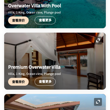
Overwater Villa With Pool
Villa, 1 King, Ocean view, Plunge pool
查看更多
查看房价
展开图
Premium Overwater Villa
Villa, 1 King, Ocean view, Plunge pool
查看更多
查看房价
展开图