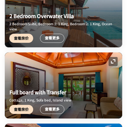
2 Bedroom Overwater Villa
2 Bedroom Suite, Bedroom 1: 1 King, Bedroom 2: 1 King, Ocean
view
查看更多
查看房价
展开图
Full board with Transfer
Cottage, 1 King, Sofa bed, Island view
查看更多
查看房价